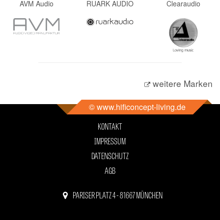
AVM Audio
RUARK AUDIO
Clearaudio
weitere Marken
© www.hificoncept-living.de
KONTAKT
IMPRESSUM
DATENSCHUTZ
AGB
PARISER PLATZ 4 - 81667 MÜNCHEN
089 - 44 11 81 11