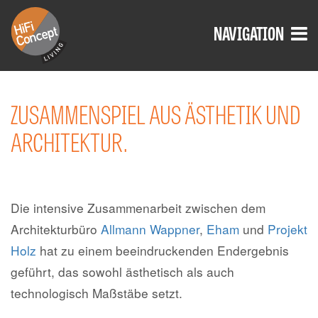
NAVIGATION
Home
ZUSAMMENSPIEL AUS ÄSTHETIK UND
ARCHITEKTUR.
Wir
Referenzen
Die intensive Zusammenarbeit zwischen dem
Store
Architekturbüro
Allmann Wappner
,
Eham
und
Projekt
Holz
hat zu einem beeindruckenden Endergebnis
High-End-HiFi
geführt, das sowohl ästhetisch als auch
technologisch Maßstäbe setzt.
Network-Solutions