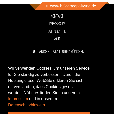
© www.hificoncept-living.de
KONTAKT
IMPRESSUM
DATENSCHUTZ
AGB
PARISER PLATZ 4 - 81667 MÜNCHEN
089 - 44 11 81 11
WHATSAPP
Wir verwenden Cookies, um unseren Service
für Sie ständig zu verbessern. Durch die
ÖFFNUNGSZEITEN:
Nutzung dieser WebSite erklären Sie sich
Di-Fr 12-18 Uhr
einverstanden, dass Cookies gesetzt
werden. Näheres finden Sie in unserem
Sa 12-16 Uhr
Impressum
und in unserem
Datenschutzhinweis
.